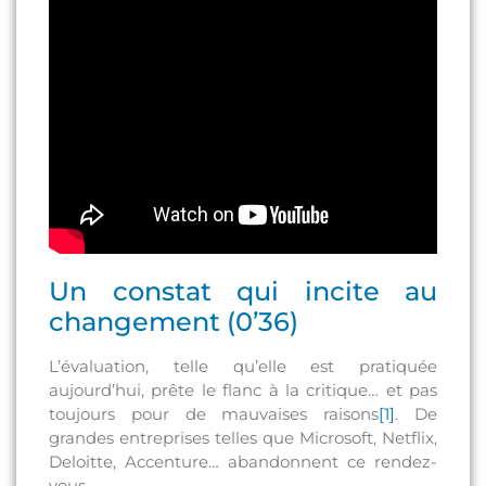
Un constat qui incite au
changement (0’36)
L’évaluation, telle qu’elle est pratiquée
aujourd’hui, prête le flanc à la critique… et pas
toujours pour de mauvaises raisons
[1]
. De
grandes entreprises telles que Microsoft, Netflix,
Deloitte, Accenture… abandonnent ce rendez-
vous.