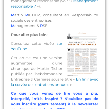
management responsable (voir : «
Management
responsable ?
»).
M
artin
R
ICHER, consultant en Responsabilité
sociale des entreprises,
M
anagement &
R
SE
Pour aller plus loin
:
Consultez cette vidéo
sur
YouTube
Cet article est une version
augmentée d’une
chronique de Martin Richer
publiée par l’hebdomadaire
Entreprise & Carrières sous le titre «
En finir avec
la corvée des entretiens annuels
»
Ce que vous venez de lire vous a plu,
interpellé, irrité, inspiré ? N’oubliez pas de
vous inscrire (gratuitement) à la newsletter