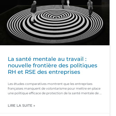
La santé mentale au travail :
nouvelle frontière des politiques
RH et RSE des entreprises
Les études comparatives montrent que les entreprises
françaises manquent de volontarisme pour mettre en place
une politique efficace de protection de la santé mentale de
LIRE LA SUITE »